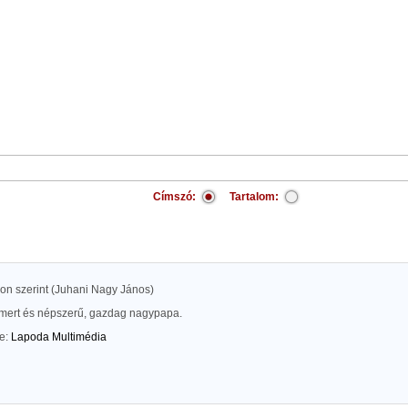
Címszó:
Tartalom:
kon szerint (Juhani Nagy János)
mert és népszerű, gazdag nagypapa.
te:
Lapoda Multimédia