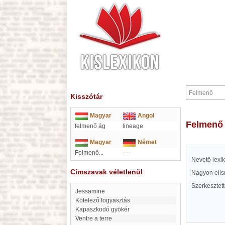
Kisszótár
Magyar
Angol
Felmenő
felmenő ág
lineage
Magyar
Német
Felmenő...
----
Nevető lexi
Címszavak véletlenül
Nagyon elis
Szerkesztet
Jessamine
kötelező fogyasztás
Kapaszkodó gyökér
Ventre a terre