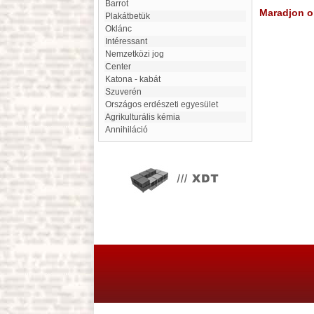
Barrot
Maradjon on
Plakátbetük
Oklánc
Intéressant
Nemzetközi jog
center
Katona - kabát
Szuverén
Országos erdészeti egyesület
Agrikulturális kémia
annihiláció