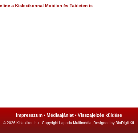
line a Kislexikonnal Mobilon és Tableten is
Impresszum
•
Médiaajánlat
•
Visszajelzés küldése
© 2026 Kislexikon.hu - Copyright Lapoda Multimédia, Designed by BioDigit Kft.