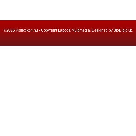
©2026 Kislexikon.hu - Copyright Lapoda Multimédia, Designed by BioDigit Kft.