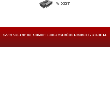
©2026 Kislexikon.hu - Copyright Lapoda Multimédia, Designed by BioDigit Kft.