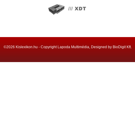
©2026 Kislexikon.hu - Copyright Lapoda Multimédia, Designed by BioDigit Kft.