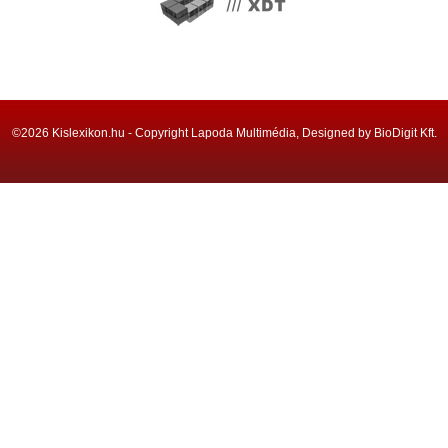
©2026 Kislexikon.hu - Copyright Lapoda Multimédia, Designed by BioDigit Kft.