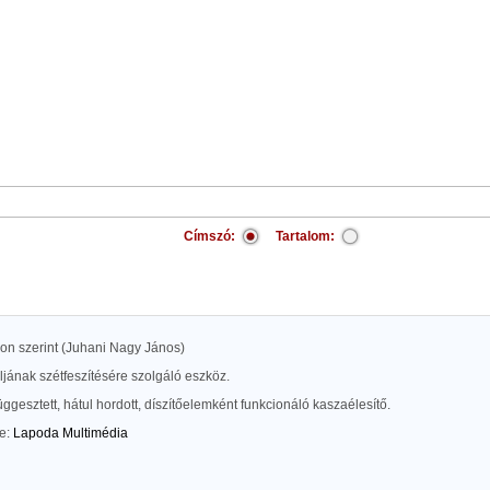
Címszó:
Tartalom:
kon szerint (Juhani Nagy János)
ljának szétfeszítésére szolgáló eszköz.
üggesztett, hátul hordott, díszítőelemként funkcionáló kaszaélesítő.
te:
Lapoda Multimédia