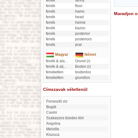
fenék
fanny
fenék
floor
fenék
hams
Maradjon on
fenék
head
fenék
heinie
fenék
kazoo
fenék
posterior
fenék
posteriors
fenék
prat
Magyar
Német
fenék & ala
...
Grund (r)
fenék & alj
...
Boden (r)
feneketlen
bodenlos
feneketlen
grundlos
Címszavak véletlenül
Forrasztó viz
Bugát
Cavini
Szakaszos tizedes tört
Angolna
Melville
Kiszuca