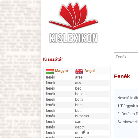
Kisszótár
Magyar
Angol
Fenék
fenék
arse
fenék
ass
fenék
bed
fenék
bottom
Nevető lexi
fenék
botty
fenék
bum
1.Ttárgyak a
fenék
butt
2. Derékra f
fenék
buttocks
fenék
can
Szerkesztet
fenék
depth
fenék
derriŔre