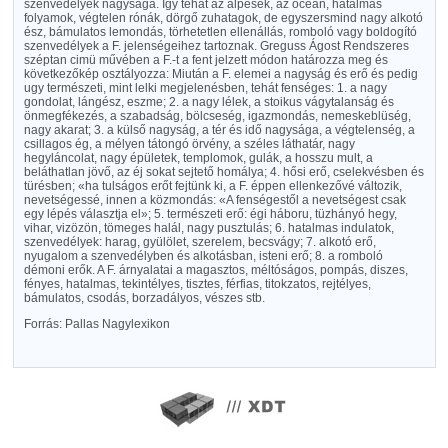
szenvedélyek nagysága. Igy tehát az alpesek, az oceán, hatalmas
folyamok, végtelen rónák, dörgő zuhatagok, de egyszersmind nagy alkotó
ész, bámulatos lemondás, törhetetlen ellenállás, romboló vagy boldogító
szenvedélyek a F. jelenségeihez tartoznak. Greguss Ágost Rendszeres
széptan cimü művében a F.-t a fent jelzett módon határozza meg és
következőkép osztályozza: Miután a F. elemei a nagyság és erő és pedig
ugy természeti, mint lelki megjelenésben, tehát fenséges: 1. a nagy
gondolat, lángész, eszme; 2. a nagy lélek, a stoikus vágytalanság és
önmegfékezés, a szabadság, bölcseség, igazmondás, nemeskeblüség,
nagy akarat; 3. a külső nagyság, a tér és idő nagysága, a végtelenség, a
csillagos ég, a mélyen tátongó örvény, a széles láthatár, nagy
hegyláncolat, nagy épületek, templomok, gulák, a hosszu mult, a
beláthatlan jövő, az éj sokat sejtető homálya; 4. hősi erő, cselekvésben és
türésben; «ha tulságos erőt fejtünk ki, a F. éppen ellenkezővé változik,
nevetségessé, innen a közmondás: «A fenségestől a nevetségest csak
egy lépés választja el»; 5. természeti erő: égi háboru, tüzhányó hegy,
vihar, vizözön, tömeges halál, nagy pusztulás; 6. hatalmas indulatok,
szenvedélyek: harag, gyülölet, szerelem, becsvágy; 7. alkotó erő,
nyugalom a szenvedélyben és alkotásban, isteni erő; 8. a romboló
démoni erők. A F. árnyalatai a magasztos, méltóságos, pompás, diszes,
fényes, hatalmas, tekintélyes, tisztes, férfias, titokzatos, rejtélyes,
bámulatos, csodás, borzadályos, vészes stb.
Forrás: Pallas Nagylexikon