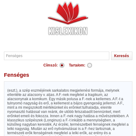
Címszó:
Tartalom:
Fenséges
(eszt.), a szép eszméjének sarkalatos megjelenési formája, melynek
ellentéte az alacsony v. aljas. A F.-nek megfelel a tragikum, az
alacsonynak a komikum. Egy másik polusa a F.-nek a kellemes. A F.-t a
tulnyomó nagyság és erő, a kellemest a bájos gyengeség jellemzi. A F.,
mint a mi megszokott mértékünket és erőnket tulhaladja, eleinte
nyomasztó hatással van reánk, de utóbb felszabadít bennünket, mert
erőnket emeli és fokozza. Innen a F.-nek nagy hatása a művészetekben. A
klasszikus szépészek (Longinus) a F.-t inkább a mennyiségben, a
külsőleg nagyban keresték. Az érzéki, természetbeli fenségnek megfelel a
lelki nagyság. Miután az erő nyilvámulásai is a F.-hez tartoznak, a
természeti erők fenségének megfelel a lelki erők, az erény és a