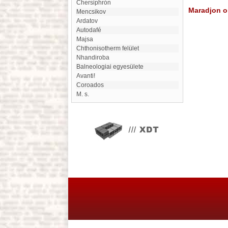
Chersiphrón
Maradjon on
Mencsikov
Ardatov
autodafé
Majsa
Chthonisotherm felület
Nhandiroba
Balneologiai egyesülete
avanti!
Coroados
m. s.