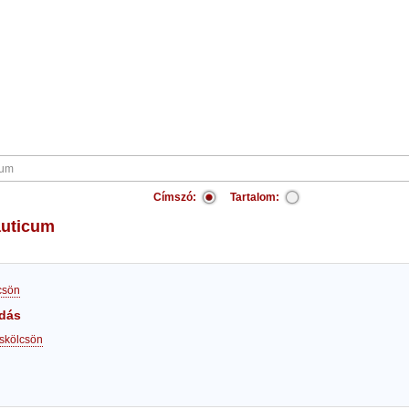
Címszó:
Tartalom:
auticum
csön
dás
skölcsön