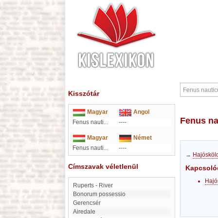
Kisszótár
Magyar
Angol
Fenus n
Fenus nauti...
----
Magyar
Német
Fenus nauti...
----
→
Hajósköl
Címszavak véletlenül
Kapcsoló
Hajó
Ruperts - River
Bonorum possessio
Gerencsér
airedale