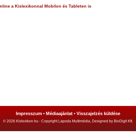
line a Kislexikonnal Mobilon és Tableten is
Impresszum
•
Médiaajánlat
•
Visszajelzés küldése
© 2026 Kislexikon.hu - Copyright Lapoda Multimédia, Designed by BioDigit Kft.