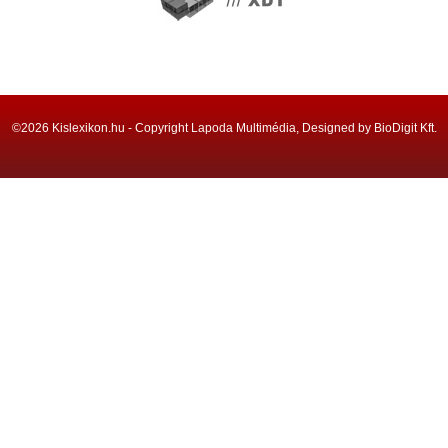
©2026 Kislexikon.hu - Copyright Lapoda Multimédia, Designed by BioDigit Kft.