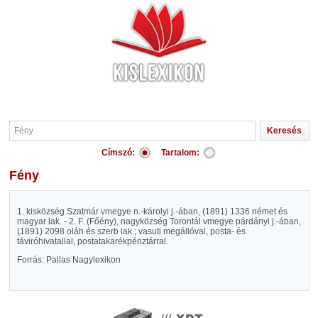
Címszó:
Tartalom:
Fény
1. kisközség Szatmár vmegye n.-károlyi j.-ában, (1891) 1336 német és
magyar lak. - 2. F. (Főény), nagyközség Torontál vmegye párdányi j.-ában,
(1891) 2098 oláh és szerb lak.; vasuti megállóval, posta- és
táviróhivatallal, postatakarékpénztárral.
Forrás: Pallas Nagylexikon