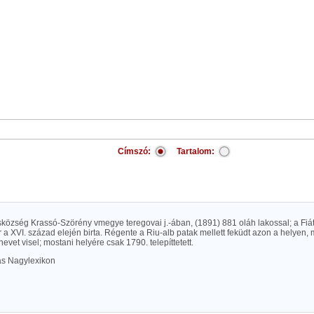
Címszó:
Tartalom:
sközség Krassó-Szörény vmegye teregovai j.-ában, (1891) 881 oláh lakossal; a Fiáth
 a XVI. század elején birta. Régente a Riu-alb patak mellett feküdt azon a helyen, 
nevet visel; mostani helyére csak 1790. telepíttetett.
las Nagylexikon