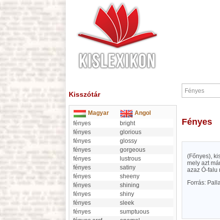
Kisszótár
Magyar
Angol
Fényes
fényes
bright
fényes
glorious
fényes
glossy
fényes
gorgeous
(Főnyes), ki
fényes
lustrous
mely azt már
fényes
satiny
azaz Ó-falu 
fényes
sheeny
Forrás: Pal
fényes
shining
fényes
shiny
fényes
sleek
fényes
sumptuous