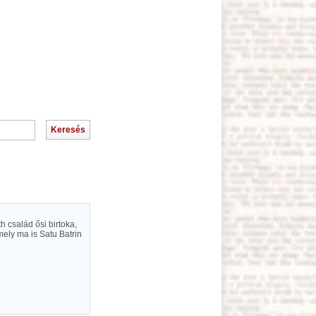
 család ősi birtoka,
mely ma is Satu Batrin