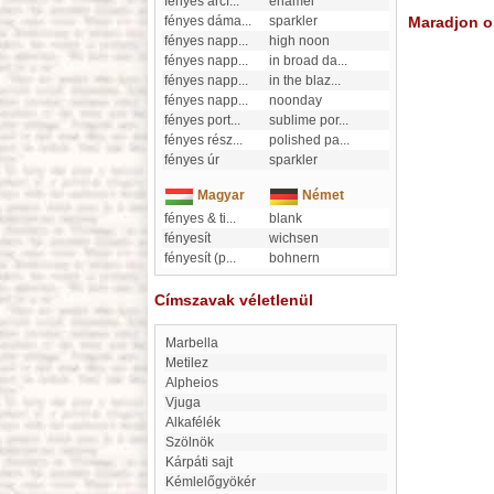
fényes arcf
...
enamel
fényes dáma
...
sparkler
Maradjon on
fényes napp
...
high noon
fényes napp
...
in broad da
...
fényes napp
...
in the blaz
...
fényes napp
...
noonday
fényes port
...
sublime por
...
fényes rész
...
polished pa
...
fényes úr
sparkler
Magyar
Német
fényes & ti
...
blank
fényesít
wichsen
fényesít (p
...
bohnern
Címszavak véletlenül
Marbella
metilez
Alpheios
Vjuga
Alkafélék
Szölnök
Kárpáti sajt
Kémlelőgyökér