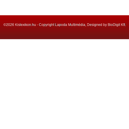
©2026 Kislexikon.hu - Copyright Lapoda Multimédia, Designed by BioDigit Kft.