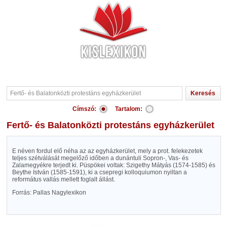
Címszó:
Tartalom:
Fertő- és Balatonközti protestáns egyházkerület
E néven fordul elő néha az az egyházkerület, mely a prot. felekezetek
teljes szétválását megelőző időben a dunántuli Sopron-, Vas- és
Zalamegyékre terjedt ki. Püspökei voltak: Szigethy Mátyás (1574-1585) és
Beythe István (1585-1591), ki a csepregi kolloquiumon nyiltan a
református vallás mellett foglalt állást.
Forrás: Pallas Nagylexikon