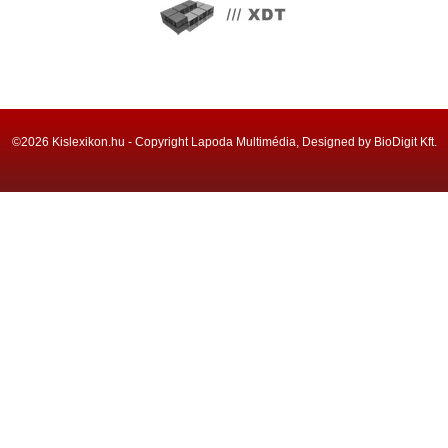
©2026 Kislexikon.hu - Copyright Lapoda Multimédia, Designed by BioDigit Kft.