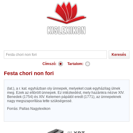
Címszó:
Tartalom:
Festa chori non fori
(lat.), a r. kat. egyházban oly ünnepek, melyeket csak egyházilag ülnek
meg. Ezek az eltörölt ünnepek. Ez intézkedést, mely hazánkra nézve XIV.
Benedek (1754) és XIV. Kelemen pápától eredt (1771), az ünnepeknek
nagy megszaporítása tette szükségessé.
Forrás: Pallas Nagylexikon