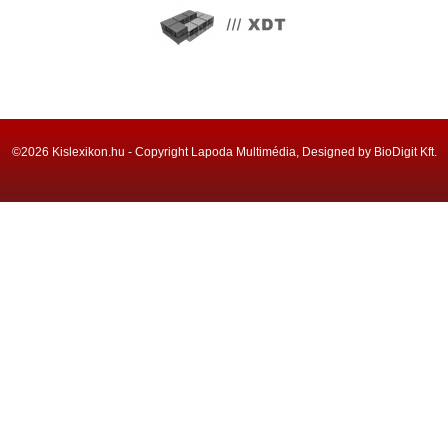
©2026 Kislexikon.hu - Copyright Lapoda Multimédia, Designed by BioDigit Kft.