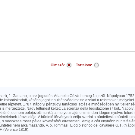
Címszó:
Tartalom:
i
ndseri), 1. Gaetano, olasz jogtudós, Arianello Cézár herceg fia, szül. Nápolyban 175
inte katonáskodott, később jogot tanult és védelmezte azokat a reformokat, melyeket
etbe léptetett. 1787. nápolyi pénzügyi tanácsos lett és e minőségében nyilt ellensé
g is mérgeztette. Nagy feltünést keltett La scienza della legislazione (7 köt., Nápo
kitünő, de nem befejezett munkája, melyet majdnem minden idegen nyelvre lefordíto
 elméletnek képviselője. A büntető törvénynek célja szerint a büntettest a büntett ism
i, s másokat a rossz példa követésétől elrettenteni. Amig a célt enyhébb büntetés álta
ntetés nem alkalmazandó. V. ö. Tommasi, Elogio storico del cavaliere G. F. (Nápoly
 F. (Velence 1819).