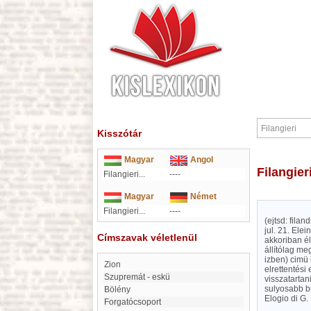
Kisszótár
Magyar
Angol
Filangier
Filangieri...
----
Magyar
Német
Filangieri...
----
(ejtsd: fila
jul. 21. Ele
Címszavak véletlenül
akkoriban él
állítólag me
izben) cimü 
Zion
elrettentési
Szupremát - eskü
visszatartan
sulyosabb bü
Bölény
Elogio di G.
forgatócsoport