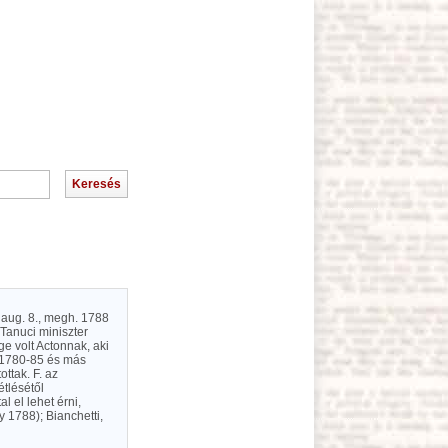
2 aug. 8., megh. 1788
 Tanuci miniszter
ge volt Actonnak, aki
ly 1780-85 és más
ttak. F. az
étlésétől
l el lehet érni,
 1788); Bianchetti,