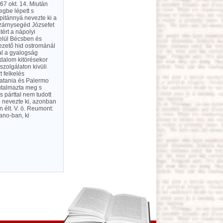
67 okt. 14. Miután
egbe lépett s
apitánnyá nevezte ki a
szárnysegéd Józsefet
tért a nápolyi
felül Bécsben és
vezető hid ostrománál
al a gyalogság
adalom kitörésekor
szolgálaton kivüli
t felkelés
atania és Palermo
jutalmazta meg s
s párttal nem tudott
é nevezte ki, azonban
 élt. V. ö. Reumont:
ano-ban, ki