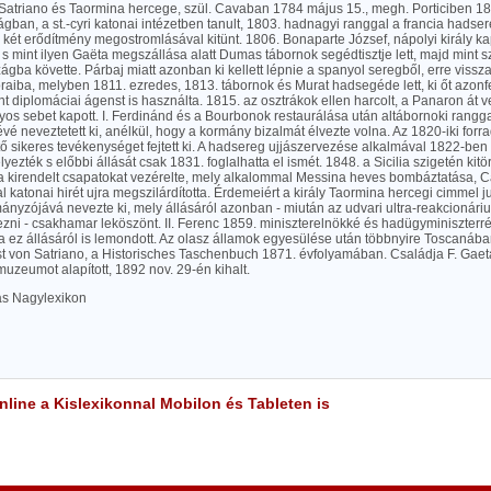
, Satriano és Taormina hercege, szül. Cavaban 1784 május 15., megh. Porticiben 18
gban, a st.-cyri katonai intézetben tanult, 1803. hadnagyi ranggal a francia hadser
l két erődítmény megostromlásával kitünt. 1806. Bonaparte József, nápolyi király k
 s mint ilyen Gaëta megszállása alatt Dumas tábornok segédtisztje lett, majd mint 
gba követte. Párbaj miatt azonban ki kellett lépnie a spanyol seregből, erre vissza
raiba, melyben 1811. ezredes, 1813. tábornok és Murat hadsegéde lett, ki őt azon
t diplomáciai ágenst is használta. 1815. az osztrákok ellen harcolt, a Panaron át 
os sebet kapott. I. Ferdinánd és a Bourbonok restaurálása után altábornoki rangg
évé neveztetett ki, anélkül, hogy a kormány bizalmát élvezte volna. Az 1820-iki forr
tő sikeres tevékenységet fejtett ki. A hadsereg ujjászervezése alkalmával 1822-ben 
yezték s előbbi állását csak 1831. foglalhatta el ismét. 1848. a Sicilia szigetén kitör
 kirendelt csapatokat vezérelte, mely alkalommal Messina heves bombáztatása, C
al katonai hirét ujra megszilárdította. Érdemeiért a király Taormina hercegi cimmel 
mányzójává nevezte ki, mely állásáról azonban - miután az udvari ultra-reakcionáriu
zni - csakhamar leköszönt. II. Ferenc 1859. miniszterelnökké és hadügyminiszterr
 ez állásáról is lemondott. Az olasz államok egyesülése után többnyire Toscanában
st von Satriano, a Historisches Taschenbuch 1871. évfolyamában. Családja F. Gaet
zeumot alapított, 1892 nov. 29-én kihalt.
las Nagylexikon
line a Kislexikonnal Mobilon és Tableten is