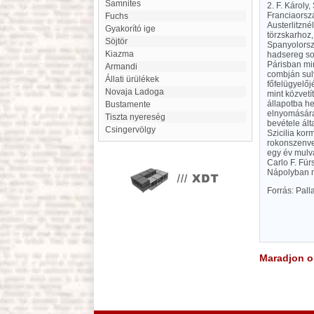
Samnites
2. F. Károly
Franciaorszá
Fuchs
Austerlitzné
Gyakorító ige
törzskarhoz,
Söjtör
Spanyolorszá
kiazma
hadsereg so
Párisban min
Armandi
combján suly
Állati ürülékek
főfelügyelőj
Novaja Ladoga
mint közvetí
állapotba hel
Bustamente
elnyomására
Tiszta nyereség
bevétele ált
Csingervölgy
Szicilia kor
rokonszenve
egy év mulva
Carlo F. Für
Nápolyban mu
Forrás: Pal
Maradjon on