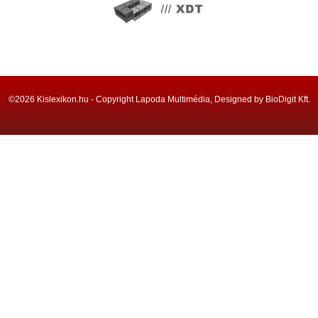
©2026 Kislexikon.hu - Copyright Lapoda Multimédia, Designed by BioDigit Kft.