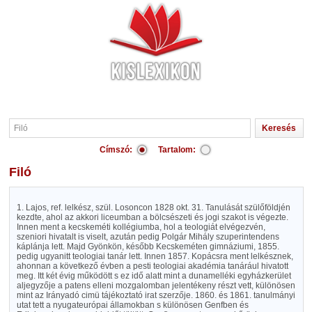
Címszó:
Tartalom:
Filó
1. Lajos, ref. lelkész, szül. Losoncon 1828 okt. 31. Tanulását szülőföldjén
kezdte, ahol az akkori liceumban a bölcsészeti és jogi szakot is végezte.
Innen ment a kecskeméti kollégiumba, hol a teologiát elvégezvén,
szeniori hivatalt is viselt, azután pedig Polgár Mihály szuperintendens
káplánja lett. Majd Gyönkön, később Kecskeméten gimnáziumi, 1855.
pedig ugyanitt teologiai tanár lett. Innen 1857. Kopácsra ment lelkésznek,
ahonnan a következő évben a pesti teologiai akadémia tanárául hivatott
meg. Itt két évig működött s ez idő alatt mint a dunamelléki egyházkerület
aljegyzője a patens elleni mozgalomban jelentékeny részt vett, különösen
mint az Irányadó cimü tájékoztató irat szerzője. 1860. és 1861. tanulmányi
utat tett a nyugateurópai államokban s különösen Genfben és