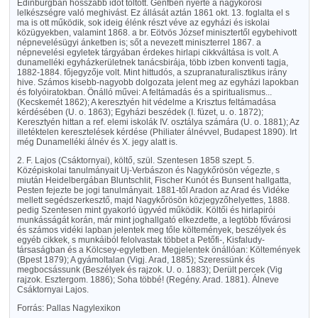
Edinburgban hosszabb időt töltött. Genfben nyerte a nagykőrösi
lelkészségre való meghivást. Ez állását aztán 1861 okt. 13. foglalta el s
ma is ott működik, sok ideig élénk részt véve az egyházi és iskolai
közügyekben, valamint 1868. a br. Eötvös József minisztertől egybehivott
népnevelésügyi ánketben is; sőt a nevezett miniszterrel 1867. a
népnevelési egyletek tárgyában érdekes hirlapi cikkváltása is volt. A
dunamelléki egyházkerületnek tanácsbirája, több izben konventi tagja,
1882-1884. főjegyzője volt. Mint hittudós, a szupranaturalisztikus irány
hive. Számos kisebb-nagyobb dolgozata jelent meg az egyházi lapokban
és folyóiratokban. Önálló művei: A feltámadás és a spiritualismus...
(Kecskemét 1862); A keresztyén hit védelme a Krisztus feltámadása
kérdésében (U. o. 1863); Egyházi beszédek (I. füzet, u. o. 1872);
Keresztyén hittan a ref. elemi iskolák IV. osztálya számára (U. o. 1881); Az
illetéktelen keresztelések kérdése (Philiater álnévvel, Budapest 1890). Irt
még Dunamelléki álnév és X. jegy alatt is.
2. F. Lajos (Csáktornyai), költő, szül. Szentesen 1858 szept. 5.
Középiskolai tanulmányait Uj-Verbászon és Nagykőrösön végezte, s
miután Heidelbergában Bluntschlit, Fischer Kunót és Bunsent hallgatta,
Pesten fejezte be jogi tanulmányait. 1881-től Aradon az Arad és Vidéke
mellett segédszerkesztő, majd Nagykőrösön közjegyzőhelyettes, 1888.
pedig Szentesen mint gyakorló ügyvéd működik. Költői és hirlapirói
munkásságát korán, már mint joghallgató elkezdette, a legtöbb fővárosi
és számos vidéki lapban jelentek meg tőle költemények, beszélyek és
egyéb cikkek, s munkáiból felolvastak többet a Petőfi-, Kisfaludy-
társaságban és a Kölcsey-egyletben. Megjelentek önállóan: Költemények
(Bpest 1879); A gyámoltalan (Vigj. Arad, 1885); Szeressünk és
megbocsássunk (Beszélyek és rajzok. U. o. 1883); Derült percek (Vig
rajzok. Esztergom. 1886); Soha többé! (Regény. Arad. 1881). Álneve
Csáktornyai Lajos.
Forrás: Pallas Nagylexikon