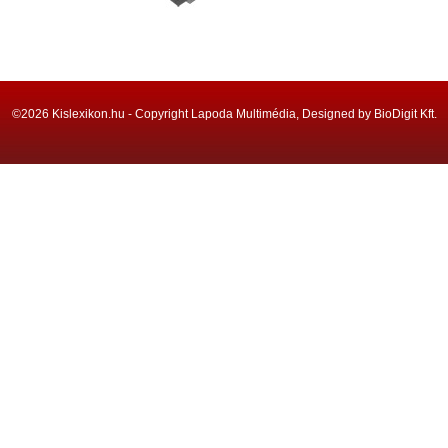
©2026 Kislexikon.hu - Copyright Lapoda Multimédia, Designed by BioDigit Kft.