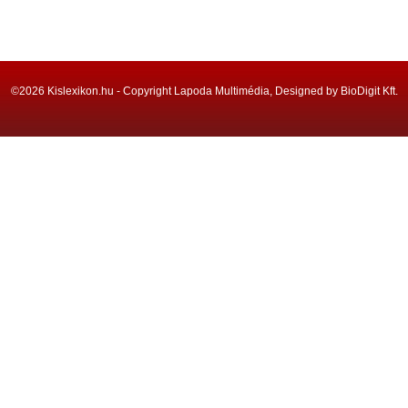
©2026 Kislexikon.hu - Copyright Lapoda Multimédia, Designed by BioDigit Kft.