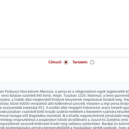
Címszó:
Tartalom:
an Firdauszi Abul-kászim Manszúr, a persa és a világirodalom egyik legjelesebb kö
 nevü faluban született 940 körül, megh. Tuszban 1020. Mahmud, a hires gaznevi
jutva, a Dakiki által megkezdett Királyok könyvének megirásával bizatott meg. Har
riási, közel 60000 verspárból álló költeményt szerzett, melyben a régi persa kirá
a szaszanidák bukásáig 651. A szultán által megigért hatvanezer arany helyett ug
rakozásában csalódott költő lesujtó szatirát mellékelt a fejedelem számára készítet
hmud haragja elől Bagdádba menekült. Itt a khalifa nagyvezérének jóindulatát me
 mintegy engesztelésül a pogánykori hősök dicsőítésére a Juszuf és Zulejkhá cimü
legszebbnek nevezett történetet énekli meg vallásos szellemben. Barátai és kül
ek közbenjárására annyira kiengesztelődött a hiuságában sértett uralkodó, hogy az