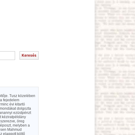
ltője. Tusz közelében
da fejedelem
minc évi kitartó
lymondákat dolgozta
yanannyi ezüstpénzt
t kéziratpéldány
gszerezve, öreg
 époszt, melyben a
önösen Mahmud
 elaggott költő