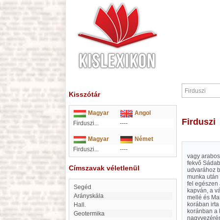
Kisszótár
Magyar
Angol
Firduszi
Firduszi...
----
Magyar
Német
Firduszi...
----
vagy arabos
fekvő Sádab
Címszavak véletlenül
udvarához be
munka után ó
fel egészen 
Segéd
kapván, a vá
Arányskála
mellé és Ma
korában irta
Hall.
koránban a 
Geotermika
nagyvezérén