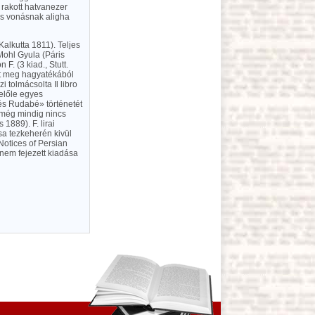
 rakott hatvanezer
yes vonásnak aligha
alkutta 1811). Teljes
Mohl Gyula (Páris
F. (3 kiad., Stutt.
ent meg hagyatékából
 tolmácsolta Il libro
belőle egyes
 és Rudabé» történetét
 még mindig nincs
1889). F. lirai
sa tezkeherén kivül
otices of Persian
nem fejezett kiadása