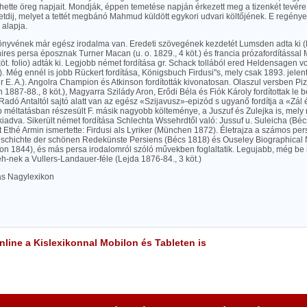
hette öreg napjait. Mondják, éppen temetése napján érkezett meg a tizenkét tevére
letdij, melyet a tettét megbánó Mahmud küldött egykori udvari költőjének. E regén
 alapja.
könyvének már egész irodalma van. Eredeti szövegének kezdetét Lumsden adta ki (K
ires persa éposznak Turner Macan (u. o. 1829., 4 köt.) és francia prózafordítással 
öt. folio) adták ki. Legjobb német fordítása gr. Schack tollából ered Heldensagen von 
.). Még ennél is jobb Rückert fordítása, Königsbuch Firdusi"s, mely csak 1893. jel
r E. A.). Angolra Champion és Atkinson fordították kivonatosan. Olaszul versben Pizzi
n 1887-88., 8 köt.), Magyarra Szilády Aron, Erődi Béla és Fiók Károly fordítottak le 
 Radó Antaltól sajtó alatt van az egész «Szijavusz»-epizód s ugyanő fordítja a «Zál
b méltatásban részesült F. másik nagyobb költeménye, a Juszuf és Zulejka is, mely
adva. Sikerült német fordítása Schlechta Wssehrdtől való: Jussuf u. Suleicha (Bécs 
 Ethé Armin ismertette: Firdusi als Lyriker (München 1872). Életrajza a számos per
chichte der schönen Redekünste Persiens (Bécs 1818) és Ouseley Biographical N
on 1844), és más persa irodalomról szóló művekben foglaltatik. Legujabb, még be 
-nek a Vullers-Landauer-féle (Lejda 1876-84., 3 köt.)
las Nagylexikon
line a Kislexikonnal Mobilon és Tableten is