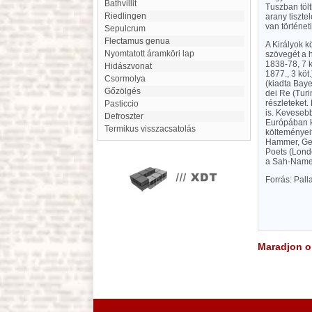
Bathvillit
Tuszban tölt
Riedlingen
arany tiszte
van történeti
Sepulcrum
Flectamus genua
A Királyok 
nyomtatott áramköri lap
szövegét a h
1838-78, 7 k
Hidászvonat
1877., 3 köt
Csormolya
(kiadta Baye
Gőzölgés
dei Re (Turi
részleteket.
Pasticcio
is. Keveseb
defroszter
Európában ki
termikus visszacsatolás
költeményeit
Hammer, Ges
Poets (Lond
a Sah-Nameh
Forrás: Pal
Maradjon on