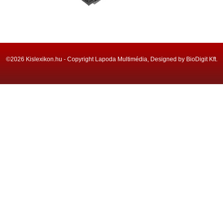
©2026 Kislexikon.hu - Copyright Lapoda Multimédia, Designed by BioDigit Kft.