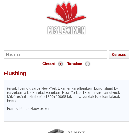
Címszó:
Tartalom:
Flushing
(ejtsd: flösing), város New-York É.-amerikai államban, Long Island É-i
részében, a kis F.-i öböl végében, New-Yorktól 13 km.-nyire, amelynek
külvárosául tekinthető, (1890) 10868 lak.: new-yorkiak is sokan laknak
benne.
Forrás: Pallas Nagylexikon