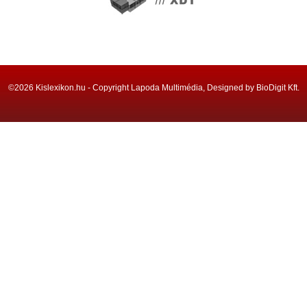
©2026 Kislexikon.hu - Copyright Lapoda Multimédia, Designed by BioDigit Kft.