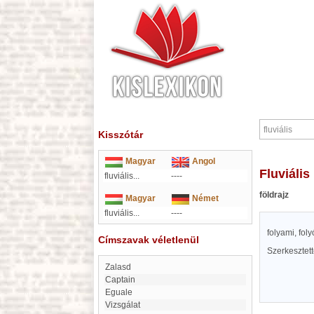
Kisszótár
Magyar
Angol
fluviális
fluviális...
----
földrajz
Magyar
Német
fluviális...
----
folyami, foly
Címszavak véletlenül
Szerkesztet
Zalasd
captain
eguale
Vizsgálat