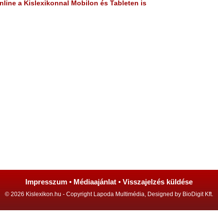
line a Kislexikonnal Mobilon és Tableten is
Impresszum
•
Médiaajánlat
•
Visszajelzés küldése
© 2026 Kislexikon.hu - Copyright Lapoda Multimédia, Designed by BioDigit Kft.