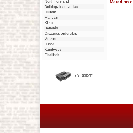
North Foreland
Maradjon on
Belélegzési orvoslás
huitain
Manuzzi
Klinci
Befedés
Országos erdei alap
Veszter
Hatod
Kambyses
Chalibok