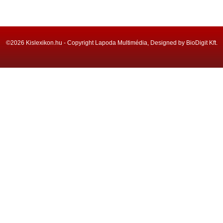
©2026 Kislexikon.hu - Copyright Lapoda Multimédia, Designed by BioDigit Kft.