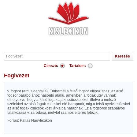
Címszó:
Tartalom:
Fogivezet
v. fogsor (arcus dentalis). Embernél a felső fogsor ellipszishez, az alsó
fogsor parabolához hasonló alaku, amelyben a fogak ugy vannak
elhelyezve, hogy a felső fogak ajaki csücskeikkel, illetve a metsző
szélekkel az alsó fogak csücskei elé harapnak, mig a felső nyelvi csücskei
az alsó fogak csücsök közti árkaiba harapnak. Ez a fogsorok szabályos
találkozása v. záródása, melytől számos eltérés létezik.
Forrás: Pallas Nagylexikon