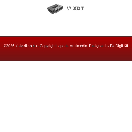
©2026 Kislexikon.hu - Copyright Lapoda Multimédia, Designed by BioDigit Kft.