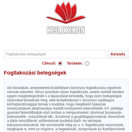
Címszó:
Tartalom:
Fogllakozási betegségek
oly kóralakok, amelyeknek kiválóképen bizonyos foglalkozásu egyének
vannak alávetve. Nincs azonban olyan foglalkozás, amely mellett minden
egyén megbetegednék s a tapasztalat kimutatta, hogy ezen betegségek
olyanokat támadnak meg, akik testalkotással v. bizonyos sajátlagos
kórhajlandósággal birnak s továbbá, hogy megfelelő higieniai
rendszabályok alkalmazása mellett rendszerint elkerülhetők. A F. példája
gyanánt felemlíthetjük első sorban a mérgezéseket: ólommal fazekasok-,
betüszedők-, mázolóknál stb., foszforral a gyujtófagyárosoknál, kénesővel
a tükör-készítőknél; előfordulnak továbbá tüdő- és vérbajok
bányamunkásoknál. Ide sorolandók még az u. n. foglalkozási neurozisok,
idegbajok is, mint az irógörcs, a hegedüsök, zongorások és fizetőpincérek