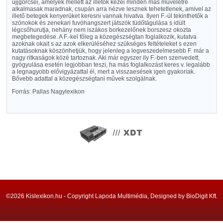
ujjgörcsei, amelyek mellett az illetők kezei minden más műveletre
alkalmasak maradnak, csupán arra nézve lesznek tehetetlenek, amivel az
illető betegek kenyerüket keresni vannak hivatva. Ilyen F.-ül tekinthetők a
szónokok és zenekari fuvóhangszert játszók tüdőtágulása s idült
légcsőhurutja, nehány nem iszákos borkezelőnek borszesz okozta
megbetegedése. A F.-kel főleg a közegészségtan foglalkozik, kutatva
azoknak okait s az azok elkerüléséhez szükséges feltételeket s ezen
kutatásoknak köszönhetjük, hogy jelenleg a legveszedelmesebb F. már a
nagy ritkaságok közé tartoznak. Aki már egyszer ily F.-ben szenvedett,
gyógyulása esetén legjobban teszi, ha más foglalkozást keres v. legalább
a legnagyobb elővigyázattal él, mert a visszaesések igen gyakoriak.
Bővebb adattal a közegészségtani művek szolgálnak.
Forrás: Pallas Nagylexikon
©2026 Kislexikon.hu - Copyright Lapoda Multimédia, Designed by BioDigit Kft.