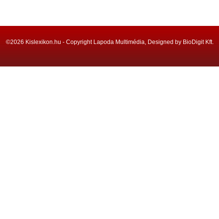
©2026 Kislexikon.hu - Copyright Lapoda Multimédia, Designed by BioDigit Kft.