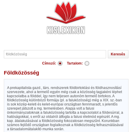
Címszó:
Tartalom:
földközösség
A prekapitalista gazd., társ. rendszerek földbirtoklási és földhasznosításí
szervezete, ahol a termelő egyén még csak a közösség tagjakéni léphet
kapcsolatba a földdel, így nem teljesen autonóm termelő birtokos. A
földközösség különböző formája (pl. a faluközösség) még a XIX. sz.-ban
is sok közép-keleti és kelet-európai országban fennmaradt, s jelentős
szerepet játszott a mg. termelésben. Alapja volt a falusi
önkormányzatoknak a faluközösség tartotta a kapcsolatot a földesúrral, a
hatóságokkal, s erről az oldalról átfogta a falusi életmód egészét. A mg.
kap. átalakulásával a földközösség fokozatosan megszűnt. Korunkban
számos fejlődő országban foglalkoznak a földközösség felhasználásával
a társadalomátalakító munka során.