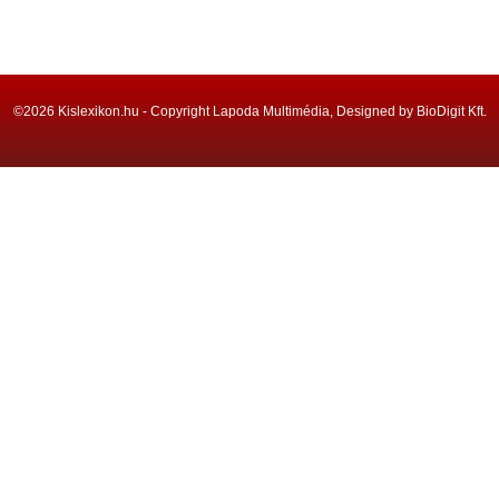
©2026 Kislexikon.hu - Copyright Lapoda Multimédia, Designed by BioDigit Kft.