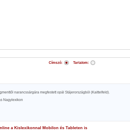
Címszó:
Tartalom:
pigmenttől narancssárgára megfestett opál Stájerországból (Kaittelfeld).
las Nagylexikon
line a Kislexikonnal Mobilon és Tableten is