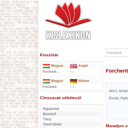
Kisszótár
Magyar
Angol
Forcherit
Forcherit...
----
Magyar
Német
Forcherit...
----
(ásv.), auri
Címszavak véletlenül
Forrás: Pal
Rigópohár
Bormérő
Tracy
Szent István
Maradjon on