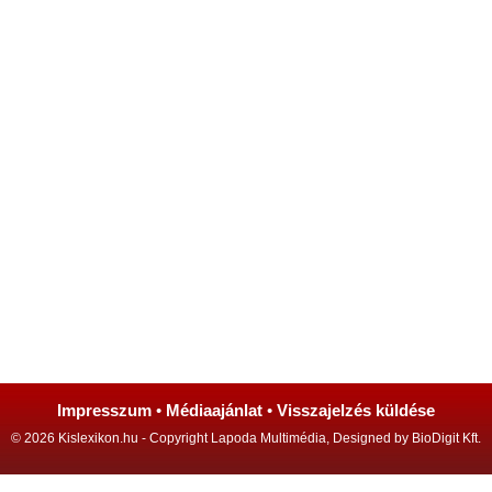
Impresszum
•
Médiaajánlat
•
Visszajelzés küldése
© 2026 Kislexikon.hu - Copyright Lapoda Multimédia, Designed by BioDigit Kft.