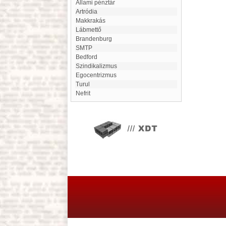
Állami pénztár
Artródia
Makkrakás
Lábmettő
Brandenburg
SMTP
Bedford
Szindikalizmus
egocentrizmus
Turul
Nefrit