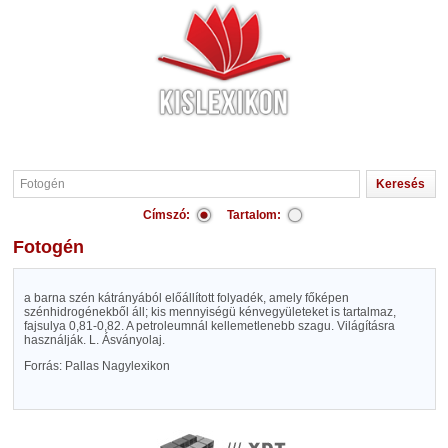
Címszó:
Tartalom:
Fotogén
a barna szén kátrányából előállított folyadék, amely főképen
szénhidrogénekből áll; kis mennyiségü kénvegyületeket is tartalmaz,
fajsulya 0,81-0,82. A petroleumnál kellemetlenebb szagu. Világításra
használják. L. Ásványolaj.
Forrás: Pallas Nagylexikon