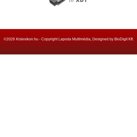
©2026 Kislexikon.hu - Copyright Lapoda Multimédia, Designed by BioDigit Kft.