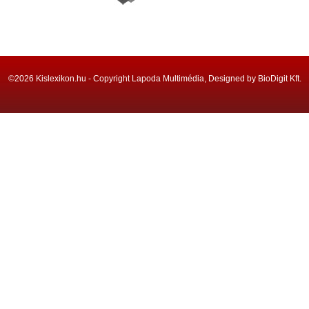
©2026 Kislexikon.hu - Copyright Lapoda Multimédia, Designed by BioDigit Kft.