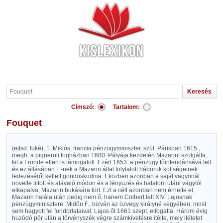
Címszó:
Tartalom:
Fouquet
(ejtsd: fuké), 1. Miklós, francia pénzügyminiszter, szül. Párisban 1615.,
megh. a pigneroli fogházban 1680. Pályája kezdetén Mazarint szolgálta,
kit a Fronde ellen is támogatott. Ezért 1653. a pénzügy főintendánsává lett
és ez állásában F.-nek a Mazarin által folytatott háboruk költségeinek
fedezéséről kellett gondoskodnia. Eközben azonban a saját vagyonát
növelte tiltott és alávaló módon és a fényüzés és hatalom utáni vágytól
elkapatva, Mazarin bukására tört. Ezt a célt azonban nem érhette el,
Mazarin halála után pedig nem ő, hanem Colbert lett XIV. Lajosnak
pénzügyminisztere. Midőn F., bizván az özvegy királyné kegyében, most
sem hagyott fel fondorlataival, Lajos őt 1661 szept. elfogatta. Három évig
huzódó pör után a törvényszék végre számkivetésre itélte, mely itéletet