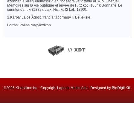
azonban a király élethossziglani fogságra változtatta át. V. ö. Chéruel.
Memoires sur la vie publique et privée de F. (2 köt., 1864); Bonnaffé, Le
surintendant F. (1882); Laix, Nic. F., (2 köt., 1890).
2.Károly Lajos Ágost, francia tábornagy, l. Belle-Isle.
Forrás: Pallas Nagylexikon
©2026 Kislexikon.hu - Copyright Lapoda Multimédia, Designed by BioDigit Kft.