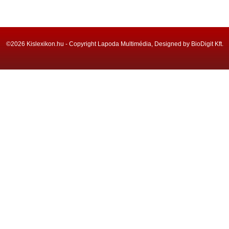
©2026 Kislexikon.hu - Copyright Lapoda Multimédia, Designed by BioDigit Kft.