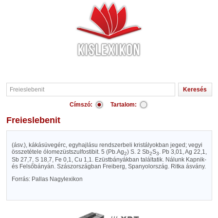
Címszó:
Tartalom:
Freieslebenit
(ásv.), kákásüvegérc, egyhajlásu rendszerbeli kristályokban jeged; vegyi
összetétele ólomezüstszulfostibit. 5 (Pb.Ag
) S. 2 Sb
S
. Pb 3,01, Ag 22,1,
2
2
3
Sb 27,7, S 18,7, Fe 0,1, Cu 1,1. Ezüstbányákban találtatik. Nálunk Kapnik-
és Felsőbányán. Szászországban Freiberg, Spanyolország. Ritka ásvány.
Forrás: Pallas Nagylexikon