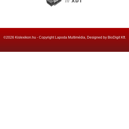
©2026 Kislexikon.hu - Copyright Lapoda Multimédia, Designed by BioDigit Kft.