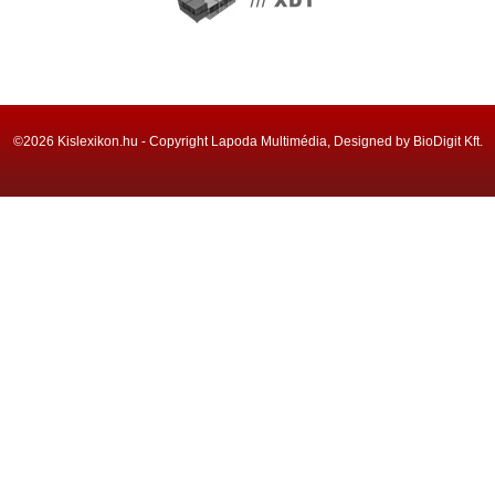
©2026 Kislexikon.hu - Copyright Lapoda Multimédia, Designed by BioDigit Kft.