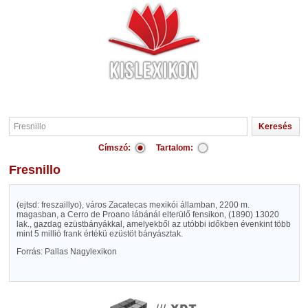
Címszó:
Tartalom:
Fresnillo
(ejtsd: freszaillyo), város Zacatecas mexikói államban, 2200 m.
magasban, a Cerro de Proano lábánál elterülő fensikon, (1890) 13020
lak., gazdag ezüstbányákkal, amelyekből az utóbbi időkben évenkint több
mint 5 millió frank értékü ezüstöt bányásztak.
Forrás: Pallas Nagylexikon