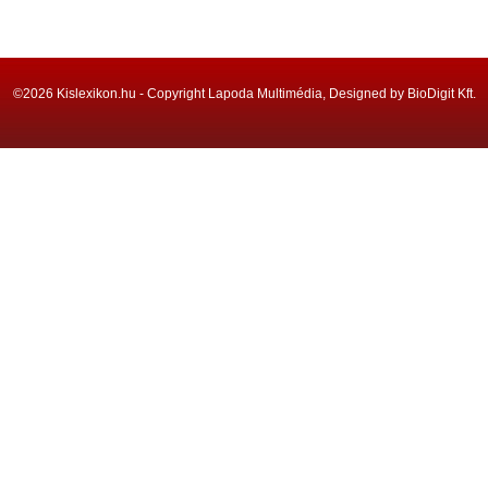
©2026 Kislexikon.hu - Copyright Lapoda Multimédia, Designed by BioDigit Kft.