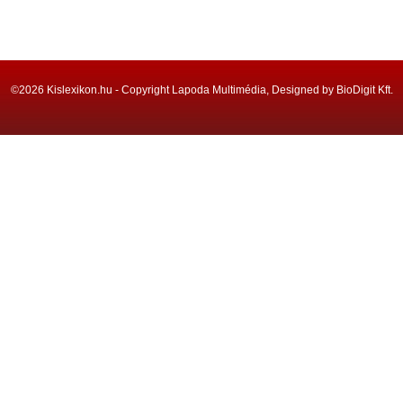
©2026 Kislexikon.hu - Copyright Lapoda Multimédia, Designed by BioDigit Kft.