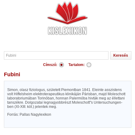
Címszó:
Tartalom:
Fubini
Simon, olasz fiziologus, született Piemontban 1841. Eleinte asszistens
volt Hiffelsheim elektroterapeutikus klinikáján Párisban, majd Moleschott
laboratoriumában Torinóban, honnan Palermóba hivták meg az éllettani
tanszékre. Dolgozatai legnagyobbrészt Moleschott"s Untersuchungen-
ben (XI-XIII. köt.) jelentek meg.
Forrás: Pallas Nagylexikon