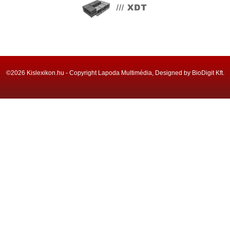
©2026 Kislexikon.hu - Copyright Lapoda Multimédia, Designed by BioDigit Kft.