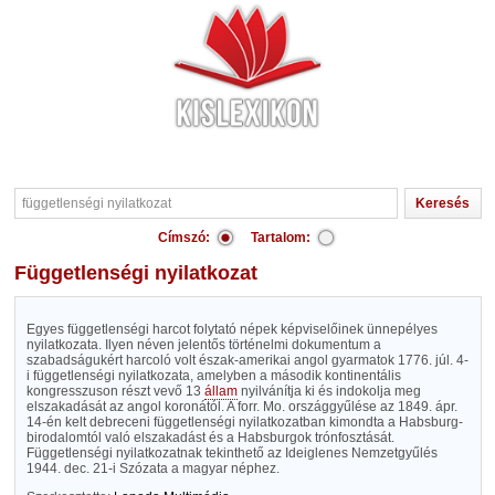
Címszó:
Tartalom:
függetlenségi nyilatkozat
Egyes függetlenségi harcot folytató népek képviselőinek ünnepélyes
nyilatkozata. Ilyen néven jelentős történelmi dokumentum a
szabadságukért harcoló volt észak-amerikai angol gyarmatok 1776. júl. 4-
i függetlenségi nyilatkozata, amelyben a második kontinentális
kongresszuson részt vevő 13
állam
nyilvánítja ki és indokolja meg
elszakadását az angol koronától. A forr. Mo. országgyűlése az 1849. ápr.
14-én kelt debreceni függetlenségi nyilatkozatban kimondta a Habsburg-
birodalomtól való elszakadást és a Habsburgok trónfosztását.
Függetlenségi nyilatkozatnak tekinthető az Ideiglenes Nemzetgyűlés
1944. dec. 21-i Szózata a magyar néphez.