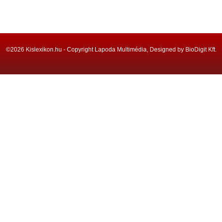
©2026 Kislexikon.hu - Copyright Lapoda Multimédia, Designed by BioDigit Kft.