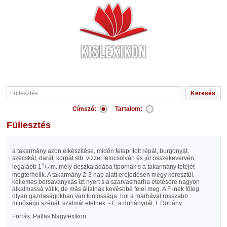
Címszó:
Tartalom:
Füllesztés
a takarmány azon elkészítése, midőn felaprított répát, burgonyát,
szecskát, darát, korpát stb. vizzel lelocsolván és jól összekevervén,
1
legalább 1
/
m. mély deszkaládába tipornak s a takarmány tetejét
2
megterhelik. A takarmány 2-3 nap alatt erejedésen megy keresztül,
kellemes borsavanykás izt nyert s a szarvasmarha etetésére nagyon
alkalmassá válik, de más állatnak kevésbbé felel meg. A F.-nek főleg
olyan gazdaságokban van fontossága, hol a marhával rosszabb
minőségü szénát, szalmát etetnek. - F. a dohánynál, l. Dohány.
Forrás: Pallas Nagylexikon