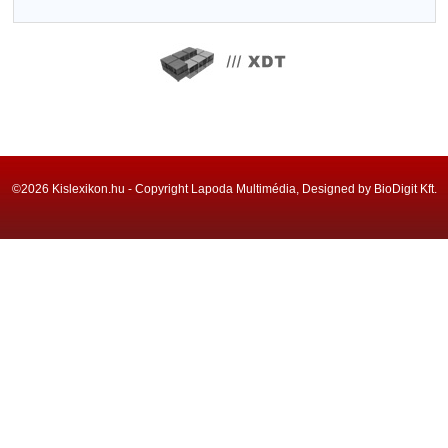
©2026 Kislexikon.hu - Copyright Lapoda Multimédia, Designed by BioDigit Kft.