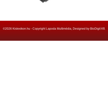
©2026 Kislexikon.hu - Copyright Lapoda Multimédia, Designed by BioDigit Kft.