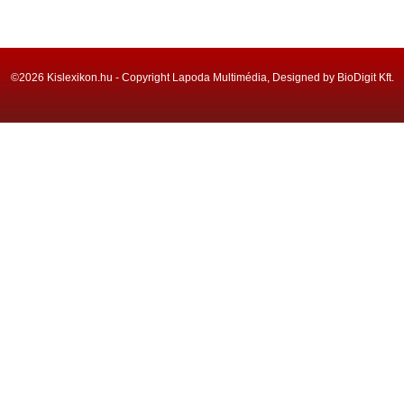
©2026 Kislexikon.hu - Copyright Lapoda Multimédia, Designed by BioDigit Kft.