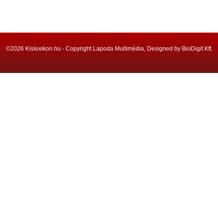
©2026 Kislexikon.hu - Copyright Lapoda Multimédia, Designed by BioDigit Kft.