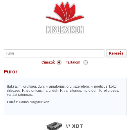
Címszó:
Tartalom:
Furor
(lat.) a. m. őrültség, düh; F. amatorius, őrült szerelem; F. poëticus, költői
ihlettség; F. teutonicus, harci düh; F. transitorius, muló düh; F. religiosus,
vallási rajongás.
Forrás: Pallas Nagylexikon