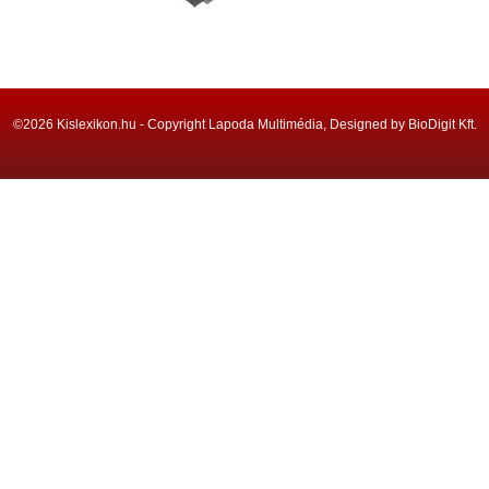
©2026 Kislexikon.hu - Copyright Lapoda Multimédia, Designed by BioDigit Kft.