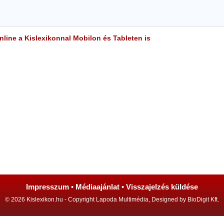
line a Kislexikonnal Mobilon és Tableten is
Impresszum
•
Médiaajánlat
•
Visszajelzés küldése
© 2026 Kislexikon.hu - Copyright Lapoda Multimédia, Designed by BioDigit Kft.