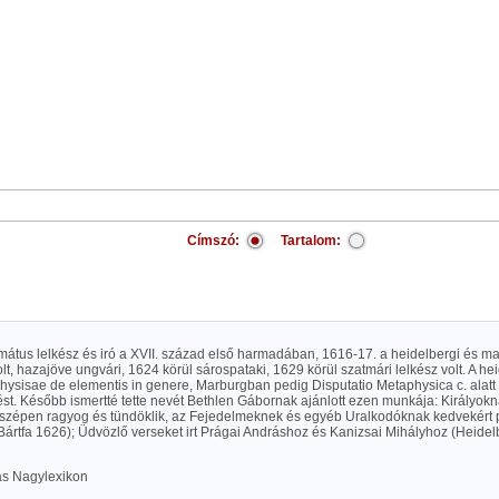
Címszó:
Tartalom:
rmátus lelkész és iró a XVII. század első harmadában, 1616-17. a heidelbergi és 
olt, hazajöve ungvári, 1624 körül sárospataki, 1629 körül szatmári lelkész volt. A 
hysisae de elementis in genere, Marburgban pedig Disputatio Metaphysica c. alatt ta
st. Később ismertté tette nevét Bethlen Gábornak ajánlott ezen munkája: Királyok
 szépen ragyog és tündöklik, az Fejedelmeknek és egyéb Uralkodóknak kedvekért pé
(Bártfa 1626); Üdvözlő verseket irt Prágai Andráshoz és Kanizsai Mihályhoz (Heidel
las Nagylexikon