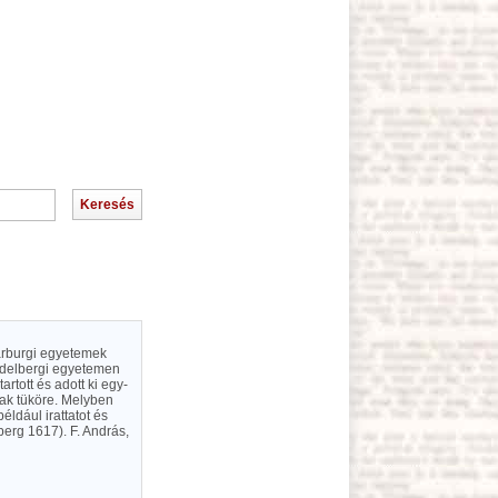
marburgi egyetemek
heidelbergi egyetemen
rtott és adott ki egy-
nak tüköre. Melyben
ldául irattatot és
berg 1617). F. András,