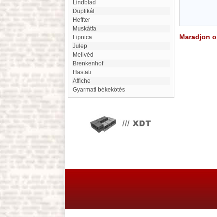
Lindblad
duplikál
Heffter
Muskátfa
Maradjon on
Lipnica
julep
Mellvéd
Brenkenhof
Hastati
Affiche
Gyarmati békekötés