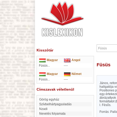
Kisszótár
Magyar
Angol
Füsüs
Füsüs...
----
Magyar
Német
Füsüs...
----
János, refo
hallgatója v
Címszavak véletlenül
Positiones p
egy értekezé
ábrázattyok
Görög egyház
formáltatot 
Szívbelhártyagyuladás
l. Fésős.
Nzadi
Forrás: Pal
Nevelés folyamata