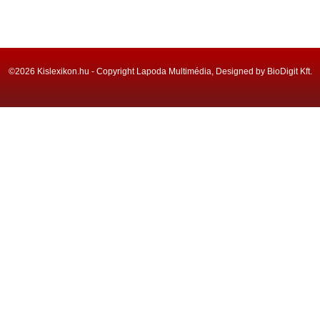
©2026 Kislexikon.hu - Copyright Lapoda Multimédia, Designed by BioDigit Kft.