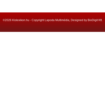
©2026 Kislexikon.hu - Copyright Lapoda Multimédia, Designed by BioDigit Kft.