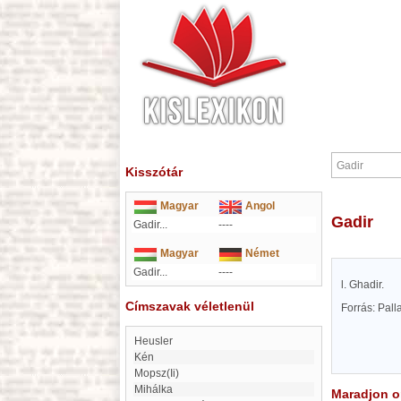
Kisszótár
Magyar
Angol
Gadir
Gadir...
----
Magyar
Német
Gadir...
----
l. Ghadir.
Címszavak véletlenül
Forrás: Pal
Heusler
Kén
mopsz(Ii)
Mihálka
Maradjon on