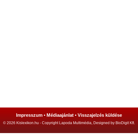
Impresszum
•
Médiaajánlat
•
Visszajelzés küldése
© 2026 Kislexikon.hu - Copyright Lapoda Multimédia, Designed by BioDigit Kft.