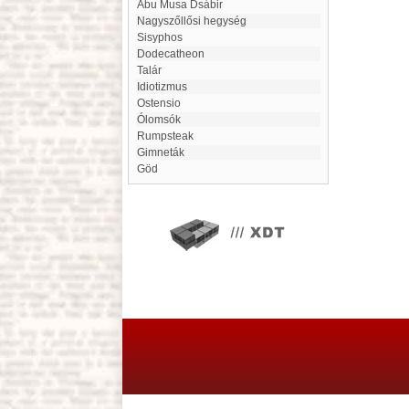
Abu Musa Dsábir
Nagyszőllősi hegység
Sisyphos
Dodecatheon
Talár
idiotizmus
Ostensio
Ólomsók
rumpsteak
Gimneták
Göd